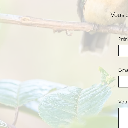
Vous p
Pré
E-ma
Vot