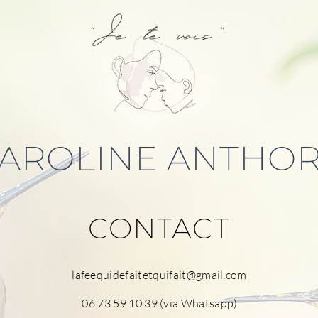
AROLINE ANTHO
CONTACT
lafeequidefaitetquifait@gmail.com
06 73 59 10 39
(via Whatsapp)