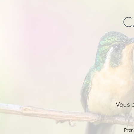
C
Vous p
Pré