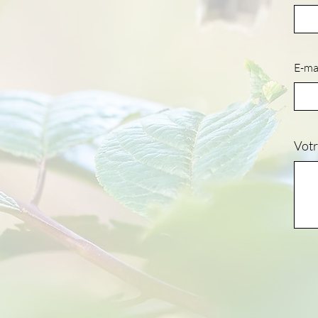
E-ma
Vot