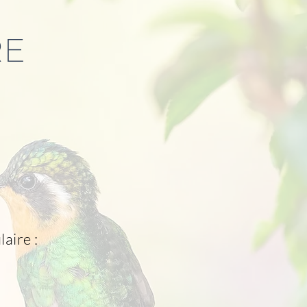
RE
aire :