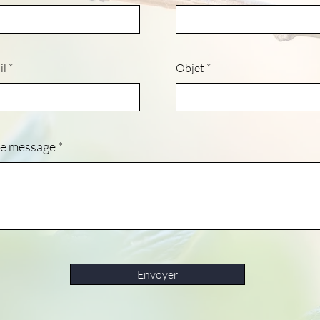
il
Objet
re message
Envoyer